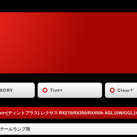
SORY
Tint+
Clear+
int+(ティントプラス) レクサス RX270/RX350/RX450h AGL10W/GGL
テールランプ用