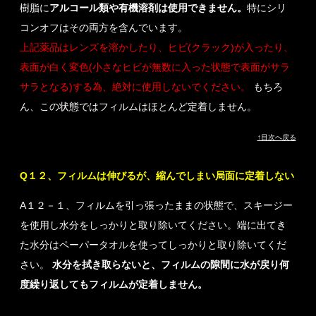
樹脂に
アルコール類や有機溶剤は使用できません。
特にシリ
コンオフはその両方を含んでいます。
上記薬品はレンズを溶かしたり、ヒビ(クラック)が入ったり、
表面が白く変色(小さなヒビが無数に入った状態で表面がサラ
サラとなる)する為、絶対に使用しないでください。
もちろ
ん、この状態ではフィルムはほとんど定着しません。
↑目次へ戻る
Q１２、フィルムは伸びるが、縮んでしまい局面に定着しない
A１２－１、フィルムを引っ張ったままの状態で、スキージー
を使用し水分をしっかりと取り除いてください。端に出てき
た水分はペーパータオルを使ってしっかりと取り除いてくだ
さい。
水分を拭き取らないと、フィルムの隙間に水が戻り何
度繰り返してもフィルムが定着しません。